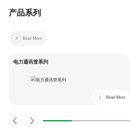
产品系列
Read More
电力通讯管系列
Read More