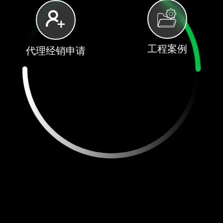
工程案例
代理经销申请