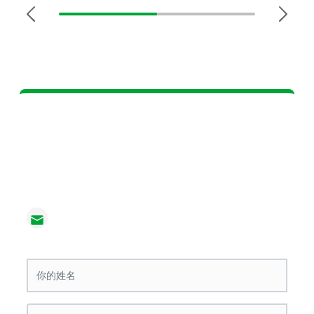
代理商加盟
BRAND INTRODUCTION
请填写相关信息并提交。工作人员将立即与您联系，或直接致电
我们。
邮箱
1