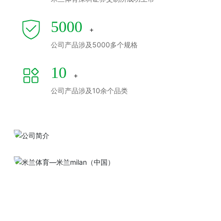
5000
+
公司产品涉及5000多个规格
10
+
公司产品涉及10余个品类