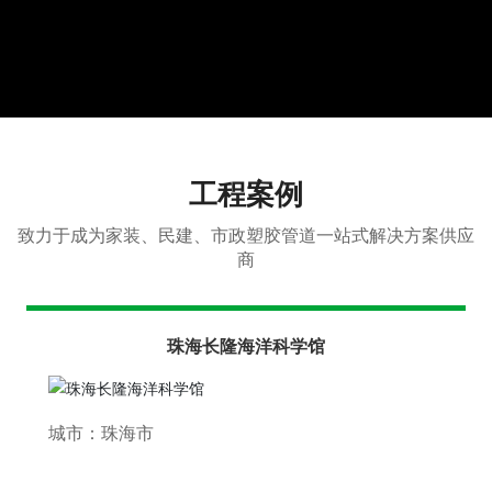
工程案例
致力于成为家装、民建、市政塑胶管道一站式解决方案供应
商
珠海长隆海洋科学馆
城市：珠海市